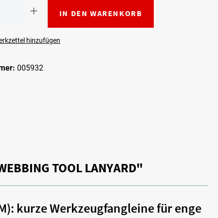
IN DEN WARENKORB
rkzettel hinzufügen
mer:
005932
WEBBING TOOL LANYARD"
): kurze Werkzeugfangleine für enge