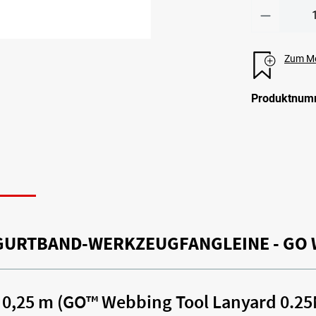
Zum Me
Produktnum
N
GURTBAND-WERKZEUGFANGLEINE - GO 
0,25 m (GO™ Webbing Tool Lanyard 0.25M