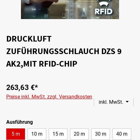
DRUCKLUFT
ZUFÜHRUNGSSCHLAUCH DZS 9
AK2,MIT RFID-CHIP
263,63 €*
Preise inkl. MwSt. zzgl. Versandkosten
inkl. MwSt.
Ausführung
5 m
10 m
15 m
20 m
30 m
40 m