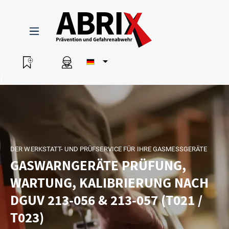
{
DER WERKSTATT- UND PRÜFSERVICE FÜR IHRE GASMESSGERÄTE
GASWARNGERÄTE PRÜFUNG,
WARTUNG, KALIBRIERUNG NACH
DGUV 213-056 & 213-057 (T021 /
T023)