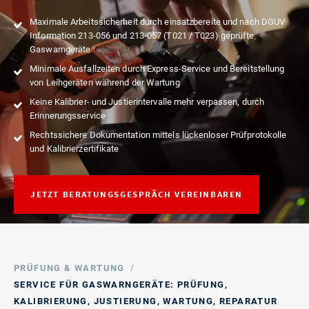
Maximale Arbeitssicherheit durch einsatzbereite und nach DGUV
Information 213-056 und 213-057 (T021 / T023) geprüfte
Gaswarngeräte
Minimale Ausfallzeiten durch Express-Service und Bereitstellung
von Leihgeräten während der Wartung
Keine Kalibrier- und Justierintervalle mehr verpassen, durch
Erinnerungsservice
Rechtssichere Dokumentation mittels lückenloser Prüfprotokolle
und Kalibrierzertifikate
JETZT BERATUNGSGESPRÄCH VEREINBAREN
/
PRÜFUNG & WARTUNG
SERVICE FÜR GASWARNGERÄTE: PRÜFUNG,
KALIBRIERUNG, JUSTIERUNG, WARTUNG, REPARATUR