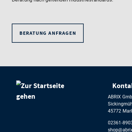
BERATUNG ANFRAGEN
Konta
ABRIX Gm
Sickingmühl
45772 Marl
02361-890
shop@abrix