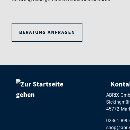
BERATUNG ANFRAGEN
Konta
ABRIX Gm
Sickingmühl
45772 Marl
02361-890
shop@abrix