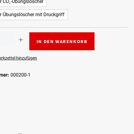
ür CO₂-Übungslöscher
r Übungslöscher mit Druckgriff
IN DEN WARENKORB
rkzettel hinzufügen
mer:
000200-1