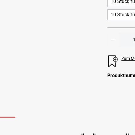
10 Stück f
10 Stück fü
Zum Me
Produktnum
N