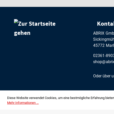
Konta
ABRIX Gm
Sickingmühl
45772 Marl
02361-890
shop@abrix
Oder über 
Diese Website verwendet Cookies, um eine bestmögliche Erfahrung bieten
© ABRIX GmbH, 2023
Mehr Informationen ...
ABRIX GmbH | Sickingmühler Str. 122 | 45772 Marl | Deutschla