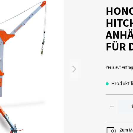
HONO
HITC
ANHÄ
FÜR 
Preis auf Anfra
Produkt l
Zum Me