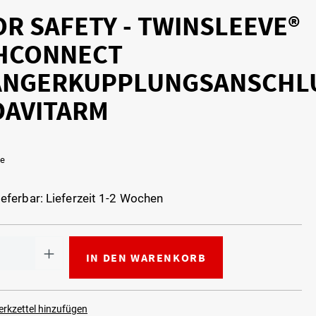
R SAFETY - TWINSLEEVE®
HCONNECT
NGERKUPPLUNGSANSCHL
DAVITARM
ge
ieferbar: Lieferzeit 1-2 Wochen
IN DEN WARENKORB
rkzettel hinzufügen