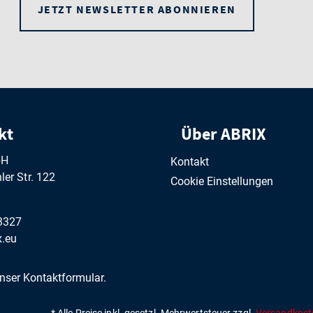
JETZT NEWSLETTER ABONNIEREN
kt
Über ABRIX
bH
Kontakt
er Str. 122
Cookie Einstellungen
3327
.eu
unser
Kontaktformular
.
* Alle Preise inkl. gesetzl. Mehrwertsteuer zzgl.
Versandkost