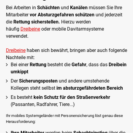
Bei Arbeiten in
Schächten
und
Kanälen
müssen Sie Ihre
Mitarbeiter
vor Absturzgefahren schützen
und jederzeit
die
Rettung sicherstellen.
Hierzu werden
häufig
Dreibeine
oder mobile Davitarmsysteme
verwendet.
Dreibeine
haben sich bewährt, bringen aber auch folgende
Nachteile mit:
Bei einer
Rettung
besteht die
Gefahr
, dass das
Dreibein
umkippt
Der
Sicherungsposten
und andere umstehende
Kollegen steht sellbst
im absturzgefährdeten Bereich
Es besteht
kein Schutz für den Straßenverkehr
(Passanten, Radfahrer, Tiere...)
Ihr mobiles Systemgeländer mit Personensicherung löst genau diese
Herausforderung:
Ihre Mitarbeiter
werden beim
Schachteinstieg
über die