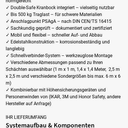
normgerecht
✓ Double-Safe Kranbock integriert – vielseitig nutzbar
✓ Bis 500 kg Traglast – für schwere Materialien
✓ Anschlagpunkt PSAgA – nach DIN CEN/TS 16415
✓ Sachkundig geprüft – dokumentiert und zertifiziert
✓ Mobil und flexibel – schneller Auf- und Abbau
✓ Edelstahlkonstruktion – korrosionsbeständig und
langlebig
✓ Schnellverbinder-System – werkzeuglose Montage
✓ Verschiedene Abmessungen passend zu Ihren
Schächten auswählbar (1 m x 1 m, 1,4 x 1,4 Meter, 2,5 m
x 2,5 m und verschiedene Sondergrößen bis max. 6 m x 6
m)
✓ Kombinierbar mit Höhensicherungsgeräten und
Personenwinden von (IKAR, 3M und Honor Safety, andere
Hersteller auf Anfrage)
IHR LIEFERUMFANG
Systemaufbau & Komponenten