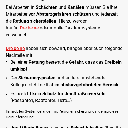
Bei Arbeiten in
Schächten
und
Kanälen
müssen Sie Ihre
Mitarbeiter
vor Absturzgefahren schützen
und jederzeit
die
Rettung sicherstellen.
Hierzu werden
häufig
Dreibeine
oder mobile Davitarmsysteme
verwendet.
Dreibeine
haben sich bewährt, bringen aber auch folgende
Nachteile mit:
Bei einer
Rettung
besteht die
Gefahr
, dass das
Dreibein
umkippt
Der
Sicherungsposten
und andere umstehende
Kollegen steht sellbst
im absturzgefährdeten Bereich
Es besteht
kein Schutz für den Straßenverkehr
(Passanten, Radfahrer, Tiere...)
Ihr mobiles Systemgeländer mit Personensicherung löst genau diese
Herausforderung:
Ihre Mitarbeiter
werden beim
Schachteinstieg
über die