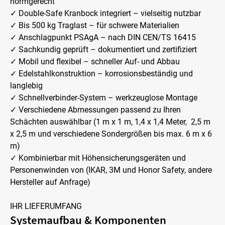
normgerecht
✓ Double-Safe Kranbock integriert – vielseitig nutzbar
✓ Bis 500 kg Traglast – für schwere Materialien
✓ Anschlagpunkt PSAgA – nach DIN CEN/TS 16415
✓ Sachkundig geprüft – dokumentiert und zertifiziert
✓ Mobil und flexibel – schneller Auf- und Abbau
✓ Edelstahlkonstruktion – korrosionsbeständig und
langlebig
✓ Schnellverbinder-System – werkzeuglose Montage
✓ Verschiedene Abmessungen passend zu Ihren
Schächten auswählbar (1 m x 1 m, 1,4 x 1,4 Meter, 2,5 m
x 2,5 m und verschiedene Sondergrößen bis max. 6 m x 6
m)
✓ Kombinierbar mit Höhensicherungsgeräten und
Personenwinden von (IKAR, 3M und Honor Safety, andere
Hersteller auf Anfrage)
IHR LIEFERUMFANG
Systemaufbau & Komponenten