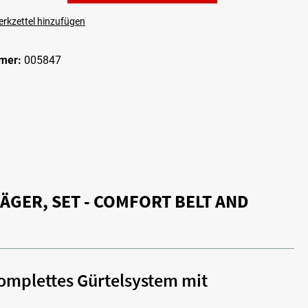
rkzettel hinzufügen
mer:
005847
ER, SET - COMFORT BELT AND
komplettes Gürtelsystem mit