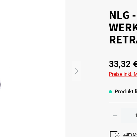
NLG -
WERK
RETR
33,32 
Preise inkl.
Produkt li
Zum Me