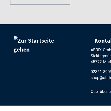
Konta
ABRIX Gm
Sickingmühl
45772 Marl
02361-890
shop@abrix
Oder über 